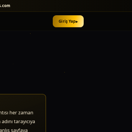
is.com
Giriş Yap
tısı her zaman
 adını tarayıcıya
anlış sayfaya