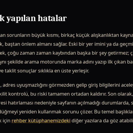
ık yapılan hatalar
an sorunların büyük kısmı, birkaç küçük alışkanlıktan kaynak
ek, baştan önlem almanı sağlar. Eski bir yer imini ya da geçm
ek, çoğu zaman zaman kaybından başka bir şey getirmez; ç
Aynı şekilde arama motorunda marka adını yazıp ilk çıkan ba
ve taklit sonuçlar sıklıkla en üste yerleşir.
, adres uyuşmazlığını görmezden gelip giriş bilgilerini acele
 kilit kontrolü, bu riski tamamen ortadan kaldırır. Son olarak,
resi hatırlaması nedeniyle sayfanın açılmadığı durumlarda, 
üğmeyi yeniden kullanmak sorunu çözer. Bu temel başlıkları
 için
rehber kütüphanemizdeki
diğer yazılara da göz atabili