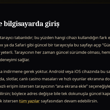
 bilgisayarda giriş
rayıcı tabanlıdır; bu yüzden hangi cihazı kullandığın far
 ya da Safari gibi güncel bir tarayıcıyla bu sayfayı açıp “Gün
yeterli. Tarayıcının her zaman güncel sürümde olması, hem
 deneyimi sağlar.
 indirmene gerek yoktur. Android veya iOS cihazında bu say
a, slotlar, canlı casino masaları ve hızlı oyunlar ekranına
hızlı erişim istersen tarayıcının “ana ekrana ekle” seçeneğiyl
ilirsin; böylece adres değişse bile tek dokunuşla güncel kapı
k istersen
tüm yazılar
sayfasından devam edebilirsin.