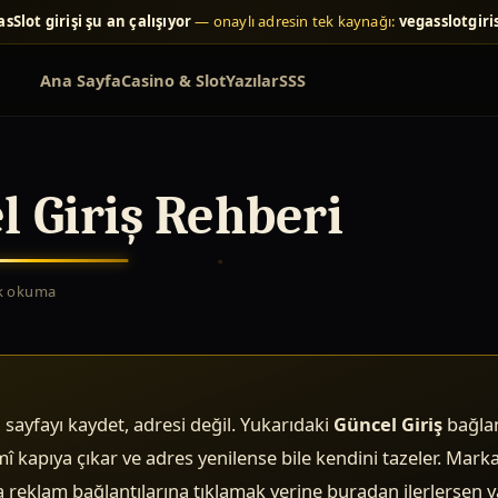
sSlot girişi şu an çalışıyor
— onaylı adresin tek kaynağı:
vegasslotgir
Ana Sayfa
Casino & Slot
Yazılar
SSS
l Giriş Rehberi
dk okuma
u sayfayı kaydet, adresi değil. Yukarıdaki
Güncel Giriş
bağlan
î kapıya çıkar ve adres yenilense bile kendini tazeler. Marka
 reklam bağlantılarına tıklamak yerine buradan ilerlersen y