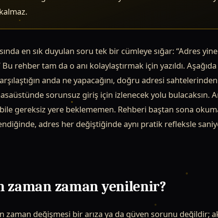
kalmaz.
sında en sık duyulan soru tek bir cümleye sığar: “Adres yine 
Bu rehber tam da o anı kolaylaştırmak için yazıldı. Aşağıd
karşılaştığın anda ne yapacağını, doğru adresi sahtelerinden 
aüstünde sorunsuz giriş için izlenecek yolu bulacaksın.
 bile gereksiz yere beklememen. Rehberi baştan sona okum
endiğinde, adres her değiştiğinde aynı pratik refleksle sani
n zaman zaman yenilenir?
n zaman değişmesi bir arıza ya da güven sorunu değildir; ak