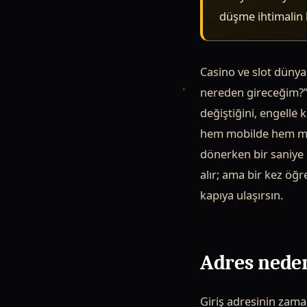
düşme ihtimalin 
Casino ve slot dünya
nereden gireceğim?” 
değiştiğini, engelle 
hem mobilde hem mas
dönerken bir saniye
alır; ama bir kez öğr
kapıya ulaşırsın.
Adres nede
Giriş adresinin zama