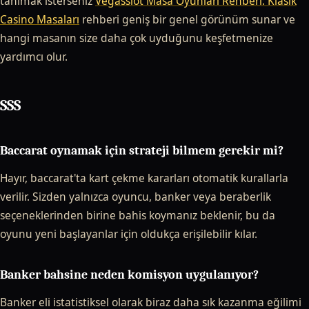
tanımak isterseniz
Vegasslot Masa Oyunları Rehberi: Klasik
Casino Masaları
rehberi geniş bir genel görünüm sunar ve
hangi masanın size daha çok uyduğunu keşfetmenize
yardımcı olur.
SSS
Baccarat oynamak için strateji bilmem gerekir mi?
Hayır, baccarat'ta kart çekme kararları otomatik kurallarla
verilir. Sizden yalnızca oyuncu, banker veya beraberlik
seçeneklerinden birine bahis koymanız beklenir, bu da
oyunu yeni başlayanlar için oldukça erişilebilir kılar.
Banker bahsine neden komisyon uygulanıyor?
Banker eli istatistiksel olarak biraz daha sık kazanma eğilimi