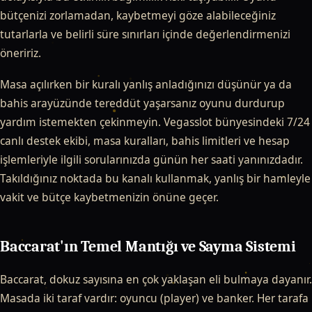
bütçenizi zorlamadan, kaybetmeyi göze alabileceğiniz
tutarlarla ve belirli süre sınırları içinde değerlendirmenizi
öneririz.
Masa açılırken bir kuralı yanlış anladığınızı düşünür ya da
bahis arayüzünde tereddüt yaşarsanız oyunu durdurup
yardım istemekten çekinmeyin. Vegasslot bünyesindeki 7/24
canlı destek ekibi, masa kuralları, bahis limitleri ve hesap
işlemleriyle ilgili sorularınızda günün her saati yanınızdadır.
Takıldığınız noktada bu kanalı kullanmak, yanlış bir hamleyle
vakit ve bütçe kaybetmenizin önüne geçer.
Baccarat'ın Temel Mantığı ve Sayma Sistemi
Baccarat, dokuz sayısına en çok yaklaşan eli bulmaya dayanır.
Masada iki taraf vardır: oyuncu (player) ve banker. Her tarafa