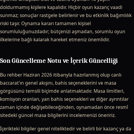
doldurmamış kişilere kapalıdır. Hiçbir oyun kazanç vaadi
sunmaz; sonuçlar rastgele belirlenir ve bu etkinlik bağımlılık
riski taşır. Oynama kararı tamamen kişisel
sorumluluğunuzdadır; bütçenizi aşmadan, sorumlu oyun
ilkelerine bağlı kalarak hareket etmeniz önemlidir.
Son Güncelleme Notu ve İçerik Güncelliği
Bu rehber Haziran 2026 itibarıyla hazırlanmış olup canlı
baccarat'ın genel akışını, bahis seçeneklerini ve masa
görgüsünü temsili biçimde anlatmaktadır. Masa limitleri,
komisyon oranları, yan bahis seçenekleri ve diğer ayrıntılar
zaman içinde değişebileceğinden, oynamadan önce resmî
sitedeki güncel masa bilgilerini incelemenizi öneririz.
İçerikteki bilgiler genel niteliktedir ve belirli bir kazanç ya da