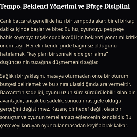
Tempo, Beklenti Yönetimi ve Bütçe Disiplini
Canlı baccarat genellikle hızlı bir tempoda akar; bir el birkaç
dakika içinde başlar ve biter. Bu hız, oyuncuyu peş peşe
bahis koymaya teşvik edebileceği için beklenti yönetimi kritik
önem taşır. Her elin kendi içinde bağımsız olduğunu
hatırlamak, "kayıpları bir sonraki elde geri alma"
düşüncesinin tuzağına düşmemenizi sağlar.
Sağlıklı bir yaklaşım, masaya oturmadan önce bir oturum
bütçesi belirlemek ve bu sınıra ulaşıldığında ara vermektir.
Baccarat'ın sadeliği, oyunu uzun süre sürdürülebilir kılan bir
avantajdır; ancak bu sadelik, sonucun rastgele olduğu
gerçeğini değiştirmez. Kazanç bir hedef değil, olası bir
sonuçtur ve oyunun temel amacı eğlencenin kendisidir. Bu
çerçeveyi koruyan oyuncular masadan keyif alarak kalkar.