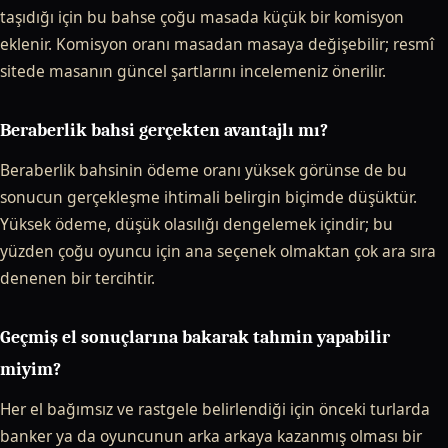
taşıdığı için bu bahse çoğu masada küçük bir komisyon
eklenir. Komisyon oranı masadan masaya değişebilir; resmî
sitede masanın güncel şartlarını incelemeniz önerilir.
Beraberlik bahsi gerçekten avantajlı mı?
Beraberlik bahsinin ödeme oranı yüksek görünse de bu
sonucun gerçekleşme ihtimali belirgin biçimde düşüktür.
Yüksek ödeme, düşük olasılığı dengelemek içindir; bu
yüzden çoğu oyuncu için ana seçenek olmaktan çok ara sıra
denenen bir tercihtir.
Geçmiş el sonuçlarına bakarak tahmin yapabilir
miyim?
Her el bağımsız ve rastgele belirlendiği için önceki turlarda
banker ya da oyuncunun arka arkaya kazanmış olması bir