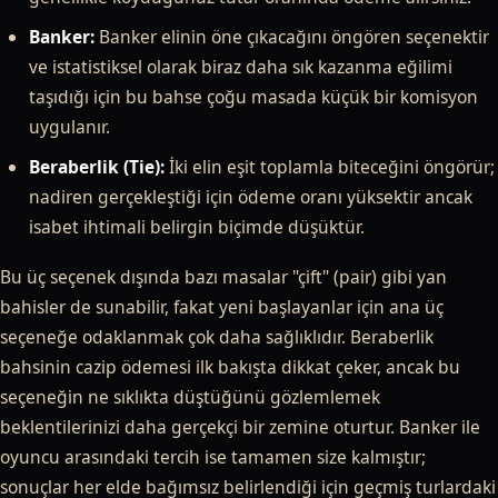
Banker:
Banker elinin öne çıkacağını öngören seçenektir
ve istatistiksel olarak biraz daha sık kazanma eğilimi
taşıdığı için bu bahse çoğu masada küçük bir komisyon
uygulanır.
Beraberlik (Tie):
İki elin eşit toplamla biteceğini öngörür;
nadiren gerçekleştiği için ödeme oranı yüksektir ancak
isabet ihtimali belirgin biçimde düşüktür.
Bu üç seçenek dışında bazı masalar "çift" (pair) gibi yan
bahisler de sunabilir, fakat yeni başlayanlar için ana üç
seçeneğe odaklanmak çok daha sağlıklıdır. Beraberlik
bahsinin cazip ödemesi ilk bakışta dikkat çeker, ancak bu
seçeneğin ne sıklıkta düştüğünü gözlemlemek
beklentilerinizi daha gerçekçi bir zemine oturtur. Banker ile
oyuncu arasındaki tercih ise tamamen size kalmıştır;
sonuçlar her elde bağımsız belirlendiği için geçmiş turlardaki