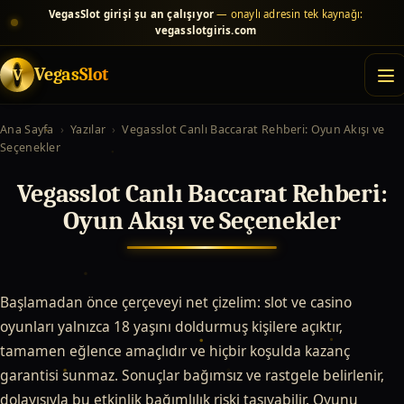
VegasSlot girişi şu an çalışıyor
— onaylı adresin tek kaynağı:
vegasslotgiris.com
VegasSlot
Ana Sayfa
›
Yazılar
›
Vegasslot Canlı Baccarat Rehberi: Oyun Akışı ve
Seçenekler
Vegasslot Canlı Baccarat Rehberi:
Oyun Akışı ve Seçenekler
Başlamadan önce çerçeveyi net çizelim: slot ve casino
oyunları yalnızca 18 yaşını doldurmuş kişilere açıktır,
tamamen eğlence amaçlıdır ve hiçbir koşulda kazanç
garantisi sunmaz. Sonuçlar bağımsız ve rastgele belirlenir,
dolayısıyla bu etkinlik bağımlılık riski taşıyabilir. Oyunu