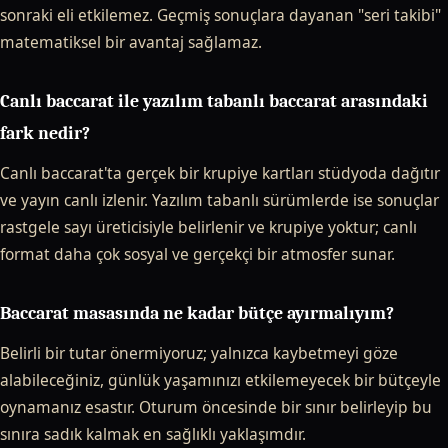
sonraki eli etkilemez. Geçmiş sonuçlara dayanan "seri takibi"
matematiksel bir avantaj sağlamaz.
Canlı baccarat ile yazılım tabanlı baccarat arasındaki
fark nedir?
Canlı baccarat'ta gerçek bir krupiye kartları stüdyoda dağıtır
ve yayın canlı izlenir. Yazılım tabanlı sürümlerde ise sonuçlar
rastgele sayı üreticisiyle belirlenir ve krupiye yoktur; canlı
format daha çok sosyal ve gerçekçi bir atmosfer sunar.
Baccarat masasında ne kadar bütçe ayırmalıyım?
Belirli bir tutar önermiyoruz; yalnızca kaybetmeyi göze
alabileceğiniz, günlük yaşamınızı etkilemeyecek bir bütçeyle
oynamanız esastır. Oturum öncesinde bir sınır belirleyip bu
sınıra sadık kalmak en sağlıklı yaklaşımdır.