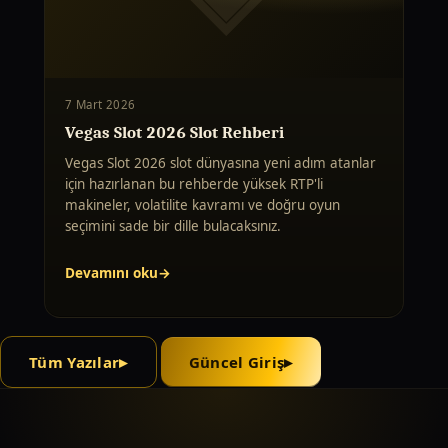
7 Mart 2026
Vegas Slot 2026 Slot Rehberi
Vegas Slot 2026 slot dünyasına yeni adım atanlar
için hazırlanan bu rehberde yüksek RTP'li
makineler, volatilite kavramı ve doğru oyun
seçimini sade bir dille bulacaksınız.
Devamını oku
Tüm Yazılar
Güncel Giriş