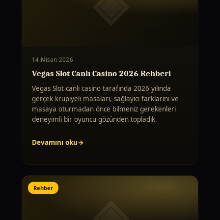
14 Nisan 2026
Vegas Slot Canlı Casino 2026 Rehberi
Vegas Slot canlı casino tarafında 2026 yılında
gerçek krupiyeli masaları, sağlayıcı farklarını ve
masaya oturmadan önce bilmeniz gerekenleri
deneyimli bir oyuncu gözünden topladık.
Devamını oku
Rehber