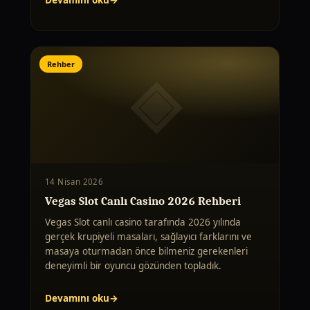
Rehber
14 Nisan 2026
Vegas Slot Canlı Casino 2026 Rehberi
Vegas Slot canlı casino tarafında 2026 yılında
gerçek krupiyeli masaları, sağlayıcı farklarını ve
masaya oturmadan önce bilmeniz gerekenleri
deneyimli bir oyuncu gözünden topladık.
Devamını oku