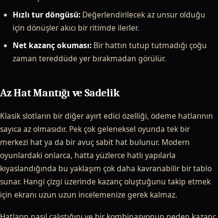
Hızlı tur döngüsü:
Değerlendirilecek az unsur olduğu
için dönüşler akıcı bir ritimde ilerler.
Net kazanç okuması:
Bir hattın tutup tutmadığı çoğu
zaman tereddüde yer bırakmadan görülür.
Az Hat Mantığı ve Sadelik
Klasik slotların bir diğer ayırt edici özelliği, ödeme hatlarının
sayıca az olmasıdır. Pek çok geleneksel oyunda tek bir
merkezi hat ya da bir avuç sabit hat bulunur. Modern
oyunlardaki onlarca, hatta yüzlerce hatlı yapılarla
kıyaslandığında bu yaklaşım çok daha kavranabilir bir tablo
sunar. Hangi çizgi üzerinde kazanç oluştuğunu takip etmek
için ekranı uzun uzun incelemenize gerek kalmaz.
Hatların nasıl çalıştığını ve bir kombinasyonun neden kazanç