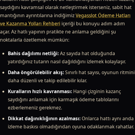
saydığını kavramsal olarak netleştirmek isterseniz, sabit hat
mantığının ayrıntılarına indiğimiz
Vegasslot Ödeme Hatları
ve Kazanma Yolları Rehberi
içeriği bu konuyu adım adım
açar. Az hatlı yapının pratikte ne anlama geldiğini şu
noktalarla özetlemek mümkün:
Bahis dağılımı netliği:
Az sayıda hat olduğunda
yatırdığınız tutarın nasıl dağıldığını izlemek kolaylaşır.
Daha öngörülebilir akış:
Sınırlı hat sayısı, oyunun ritmini
daha düzenli ve takip edilebilir kılar.
Kuralların hızlı kavranması:
Hangi çizginin kazanç
saydığını anlamak için karmaşık ödeme tablolarını
ezberlemeniz gerekmez.
Dikkat dağınıklığının azalması:
Onlarca hattı aynı anda
izleme baskısı olmadığından oyuna odaklanmak rahatlar.