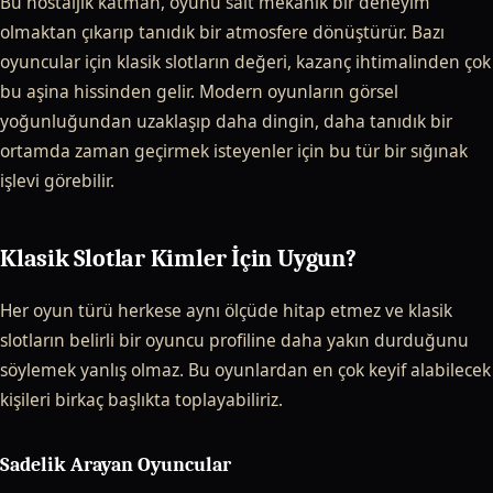
Bu nostaljik katman, oyunu salt mekanik bir deneyim
olmaktan çıkarıp tanıdık bir atmosfere dönüştürür. Bazı
oyuncular için klasik slotların değeri, kazanç ihtimalinden çok
bu aşina hissinden gelir. Modern oyunların görsel
yoğunluğundan uzaklaşıp daha dingin, daha tanıdık bir
ortamda zaman geçirmek isteyenler için bu tür bir sığınak
işlevi görebilir.
Klasik Slotlar Kimler İçin Uygun?
Her oyun türü herkese aynı ölçüde hitap etmez ve klasik
slotların belirli bir oyuncu profiline daha yakın durduğunu
söylemek yanlış olmaz. Bu oyunlardan en çok keyif alabilecek
kişileri birkaç başlıkta toplayabiliriz.
Sadelik Arayan Oyuncular