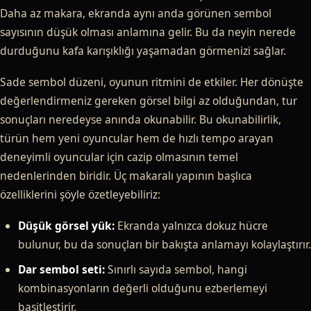
Daha az makara, ekranda aynı anda görünen sembol
sayısının düşük olması anlamına gelir. Bu da neyin nerede
durduğunu kafa karışıklığı yaşamadan görmenizi sağlar.
Sade sembol düzeni, oyunun ritmini de etkiler. Her dönüşte
değerlendirmeniz gereken görsel bilgi az olduğundan, tur
sonuçları neredeyse anında okunabilir. Bu okunabilirlik,
türün hem yeni oyuncular hem de hızlı tempo arayan
deneyimli oyuncular için cazip olmasının temel
nedenlerinden biridir. Üç makaralı yapının başlıca
özelliklerini şöyle özetleyebiliriz:
Düşük görsel yük:
Ekranda yalnızca dokuz hücre
bulunur, bu da sonuçları bir bakışta anlamayı kolaylaştırır.
Dar sembol seti:
Sınırlı sayıda sembol, hangi
kombinasyonların değerli olduğunu ezberlemeyi
basitleştirir.