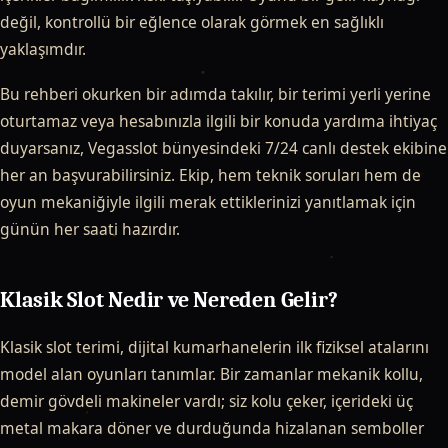
değil, kontrollü bir eğlence olarak görmek en sağlıklı
yaklaşımdır.
Bu rehberi okurken bir adımda takılır, bir terimi yerli yerine
oturtamaz veya hesabınızla ilgili bir konuda yardıma ihtiyaç
duyarsanız, Vegasslot bünyesindeki 7/24 canlı destek ekibine
her an başvurabilirsiniz. Ekip, hem teknik soruları hem de
oyun mekaniğiyle ilgili merak ettiklerinizi yanıtlamak için
günün her saati hazırdır.
Klasik Slot Nedir ve Nereden Gelir?
Klasik slot terimi, dijital kumarhanelerin ilk fiziksel atalarını
model alan oyunları tanımlar. Bir zamanlar mekanik kollu,
demir gövdeli makineler vardı; siz kolu çeker, içerideki üç
metal makara döner ve durduğunda hizalanan semboller