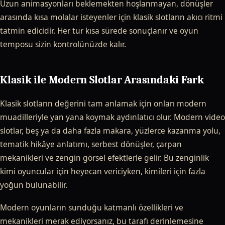
Uzun animasyonları beklemekten hoşlanmayan, dönüşler
arasında kısa molalar isteyenler için klasik slotların akıcı ritmi
tatmin edicidir. Her tur kısa sürede sonuçlanır ve oyun
temposu sizin kontrolünüzde kalır.
Klasik ile Modern Slotlar Arasındaki Fark
Klasik slotların değerini tam anlamak için onları modern
muadilleriyle yan yana koymak aydınlatıcı olur. Modern video
slotlar, beş ya da daha fazla makara, yüzlerce kazanma yolu,
tematik hikâye anlatımı, serbest dönüşler, çarpan
mekanikleri ve zengin görsel efektlerle gelir. Bu zenginlik
kimi oyuncular için heyecan vericiyken, kimileri için fazla
yoğun bulunabilir.
Modern oyunların sunduğu katmanlı özellikleri ve
mekanikleri merak ediyorsanız, bu tarafı derinlemesine