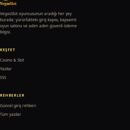
VegasSlot
VegasSlot oyuncusunun aradığı her şey
burada: yürürlükteki giriş kapısı, kapsamlı
oyun salonu ve adım adım güvenli ödeme
bilgisi.
KEŞFET
Casino & Slot
Yazılar
SSS
REHBERLER
Güncel giriş rehberi
Tüm yazılar