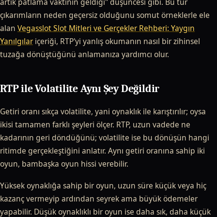
artık patlama vaktinin geldiği" düşüncesi gibi. Bu tür
çıkarımların neden geçersiz olduğunu somut örneklerle ele
alan
Vegasslot Slot Mitleri ve Gerçekler Rehberi: Yaygın
Yanılgılar
içeriği, RTP'yi yanlış okumanın nasıl bir zihinsel
tuzağa dönüştüğünü anlamanıza yardımcı olur.
RTP ile Volatilite Aynı Şey Değildir
Getiri oranı sıkça volatilite, yani oynaklık ile karıştırılır; oysa
ikisi tamamen farklı şeyleri ölçer. RTP, uzun vadede ne
kadarının geri döndüğünü; volatilite ise bu dönüşün hangi
ritimde gerçekleştiğini anlatır. Aynı getiri oranına sahip iki
oyun, bambaşka oyun hissi verebilir.
Yüksek oynaklığa sahip bir oyun, uzun süre küçük veya hiç
kazanç vermeyip ardından seyrek ama büyük ödemeler
yapabilir. Düşük oynaklıklı bir oyun ise daha sık, daha küçük