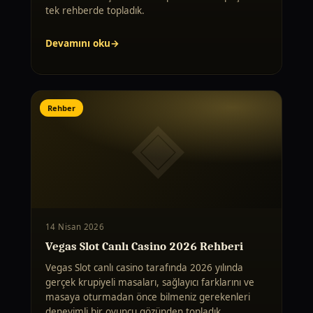
tek rehberde topladık.
Devamını oku
Rehber
14 Nisan 2026
Vegas Slot Canlı Casino 2026 Rehberi
Vegas Slot canlı casino tarafında 2026 yılında
gerçek krupiyeli masaları, sağlayıcı farklarını ve
masaya oturmadan önce bilmeniz gerekenleri
deneyimli bir oyuncu gözünden topladık.