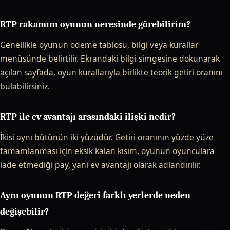
RTP rakamını oyunun neresinde görebilirim?
Genellikle oyunun ödeme tablosu, bilgi veya kurallar
menüsünde belirtilir. Ekrandaki bilgi simgesine dokunarak
açılan sayfada, oyun kurallarıyla birlikte teorik getiri oranını
bulabilirsiniz.
RTP ile ev avantajı arasındaki ilişki nedir?
İkisi aynı bütünün iki yüzüdür. Getiri oranının yüzde yüze
tamamlanması için eksik kalan kısım, oyunun oyunculara
iade etmediği pay, yani ev avantajı olarak adlandırılır.
Aynı oyunun RTP değeri farklı yerlerde neden
değişebilir?