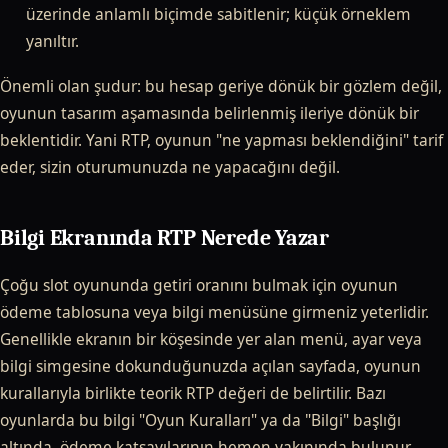
üzerinde anlamlı biçimde sabitlenir; küçük örneklem
yanıltır.
Önemli olan şudur: bu hesap geriye dönük bir gözlem değil,
oyunun tasarım aşamasında belirlenmiş ileriye dönük bir
beklentidir. Yani RTP, oyunun "ne yapması beklendiğini" tarif
eder, sizin oturumunuzda ne yapacağını değil.
Bilgi Ekranında RTP Nerede Yazar
Çoğu slot oyununda getiri oranını bulmak için oyunun
ödeme tablosuna veya bilgi menüsüne girmeniz yeterlidir.
Genellikle ekranın bir köşesinde yer alan menü, ayar veya
bilgi simgesine dokunduğunuzda açılan sayfada, oyunun
kurallarıyla birlikte teorik RTP değeri de belirtilir. Bazı
oyunlarda bu bilgi "Oyun Kuralları" ya da "Bilgi" başlığı
altında, ödeme katsayılarının hemen yakınında bulunur.