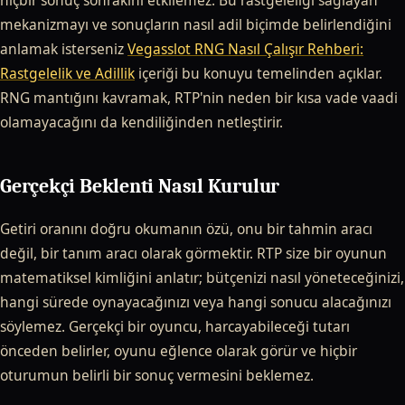
hiçbir sonuç sonrakini etkilemez. Bu rastgeleliği sağlayan
mekanizmayı ve sonuçların nasıl adil biçimde belirlendiğini
anlamak isterseniz
Vegasslot RNG Nasıl Çalışır Rehberi:
Rastgelelik ve Adillik
içeriği bu konuyu temelinden açıklar.
RNG mantığını kavramak, RTP'nin neden bir kısa vade vaadi
olamayacağını da kendiliğinden netleştirir.
Gerçekçi Beklenti Nasıl Kurulur
Getiri oranını doğru okumanın özü, onu bir tahmin aracı
değil, bir tanım aracı olarak görmektir. RTP size bir oyunun
matematiksel kimliğini anlatır; bütçenizi nasıl yöneteceğinizi,
hangi sürede oynayacağınızı veya hangi sonucu alacağınızı
söylemez. Gerçekçi bir oyuncu, harcayabileceği tutarı
önceden belirler, oyunu eğlence olarak görür ve hiçbir
oturumun belirli bir sonuç vermesini beklemez.