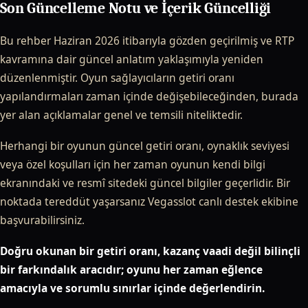
Son Güncelleme Notu ve İçerik Güncelliği
Bu rehber Haziran 2026 itibarıyla gözden geçirilmiş ve RTP
kavramına dair güncel anlatım yaklaşımıyla yeniden
düzenlenmiştir. Oyun sağlayıcıların getiri oranı
yapılandırmaları zaman içinde değişebileceğinden, burada
yer alan açıklamalar genel ve temsili niteliktedir.
Herhangi bir oyunun güncel getiri oranı, oynaklık seviyesi
veya özel koşulları için her zaman oyunun kendi bilgi
ekranındaki ve resmî sitedeki güncel bilgiler geçerlidir. Bir
noktada tereddüt yaşarsanız Vegasslot canlı destek ekibine
başvurabilirsiniz.
Doğru okunan bir getiri oranı, kazanç vaadi değil bilinçli
bir farkındalık aracıdır; oyunu her zaman eğlence
amacıyla ve sorumlu sınırlar içinde değerlendirin.