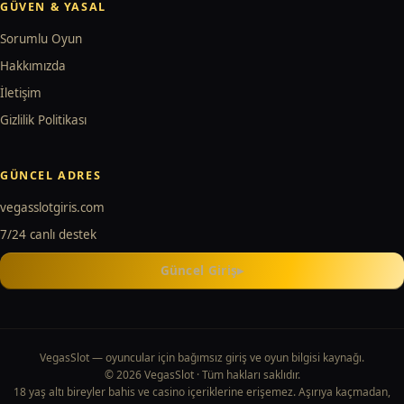
GÜVEN & YASAL
Sorumlu Oyun
Hakkımızda
İletişim
Gizlilik Politikası
GÜNCEL ADRES
vegasslotgiris.com
7/24 canlı destek
Güncel Giriş
VegasSlot — oyuncular için bağımsız giriş ve oyun bilgisi kaynağı.
© 2026 VegasSlot · Tüm hakları saklıdır.
18 yaş altı bireyler bahis ve casino içeriklerine erişemez. Aşırıya kaçmadan,