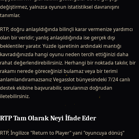
değiştirmez, yalnızca oyunun istatistiksel davranışını
tanımlar.
RTP, doğru anlaşıldığında bilinçli karar vermenize yardımcı
olan bir veridir; yanlış anlaşıldığında ise gerçek dışı
beklentiler yaratır. Yüzde işaretinin ardındaki mantığı
kavradığınızda hangi oyunu neden tercih ettiğinizi daha
rahat değerlendirebilirsiniz. Herhangi bir noktada takılır, bir
rakamı nerede göreceğinizi bulamaz veya bir terimi
anlamlandıramazsanız Vegasslot bünyesindeki 7/24 canlı
destek ekibine başvurabilir, sorularınızı doğrudan
iletebilirsiniz.
RTP Tam Olarak Neyi İfade Eder
RTP, İngilizce "Return to Player" yani "oyuncuya dönüş"