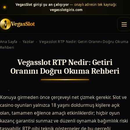
VegasSlot girişi şu an çalışıyor
— onaylı adresin tek kaynağı:
vegasslotgiris.com
VegasSlot
Ana Sayfa
›
Yazılar
›
Vegasslot RTP Nedir: Getiri Oranını Doğru Okuma
Rehberi
Vegasslot RTP Nedir: Getiri
Oranını Doğru Okuma Rehberi
Konuya girmeden önce çerçeveyi net çizmek gerekir. Slot ve
casino oyunları yalnızca 18 yaşını doldurmuş kişilere açık
olan, tamamen eğlence amaçlı etkinliklerdir; hiçbir oyun
kazanç garantisi sunmaz ve düzenli oynamak bağımlılık riski
taşıyabilir. RTP gibi teknik göstergeler de bu gerçeği