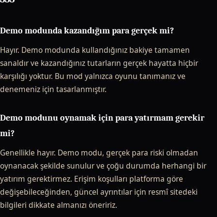
Demo modunda kazandığım para gerçek mi?
Hayır. Demo modunda kullandığınız bakiye tamamen
sanaldır ve kazandığınız tutarların gerçek hayatta hiçbir
karşılığı yoktur. Bu mod yalnızca oyunu tanımanız ve
denemeniz için tasarlanmıştır.
Demo modunu oynamak için para yatırmam gerekir
mi?
Genellikle hayır. Demo modu, gerçek para riski olmadan
oynanacak şekilde sunulur ve çoğu durumda herhangi bir
yatırım gerektirmez. Erişim koşulları platforma göre
değişebileceğinden, güncel ayrıntılar için resmî sitedeki
bilgileri dikkate almanızı öneririz.