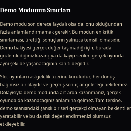
Demo Modunun Sınırları
Demo modu son derece faydalı olsa da, onu olduğundan
fazla anlamlandırmamak gerekir. Bu modun en kritik
sınırlaması, ürettiği sonuçların yalnızca temsili olmasıdır.
Demo bakiyesi gerçek değer taşımadığı için, burada
gözlemlediğiniz kazanç ya da kayıp serileri gerçek oyunda
aynı şekilde yaşanacağının kanıtı değildir.
Slot oyunları rastgelelik üzerine kuruludur; her dönüş
bağımsız bir olaydır ve geçmiş sonuçlar geleceği belirlemez.
Dolayısıyla demo modunda art arda kazanmanız, gerçek
oyunda da kazanacağınız anlamına gelmez. Tam tersine,
demo seansındaki şanslı bir seri gerçekçi olmayan beklentiler
yaratabilir ve bu da risk değerlendirmenizi olumsuz
etkileyebilir.