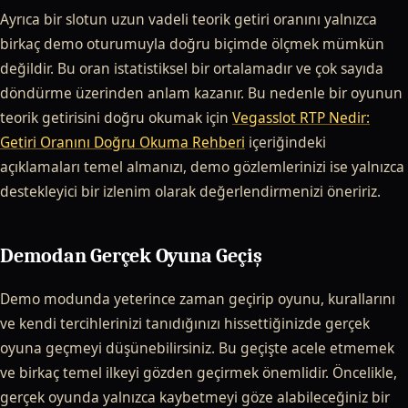
Ayrıca bir slotun uzun vadeli teorik getiri oranını yalnızca
birkaç demo oturumuyla doğru biçimde ölçmek mümkün
değildir. Bu oran istatistiksel bir ortalamadır ve çok sayıda
döndürme üzerinden anlam kazanır. Bu nedenle bir oyunun
teorik getirisini doğru okumak için
Vegasslot RTP Nedir:
Getiri Oranını Doğru Okuma Rehberi
içeriğindeki
açıklamaları temel almanızı, demo gözlemlerinizi ise yalnızca
destekleyici bir izlenim olarak değerlendirmenizi öneririz.
Demodan Gerçek Oyuna Geçiş
Demo modunda yeterince zaman geçirip oyunu, kurallarını
ve kendi tercihlerinizi tanıdığınızı hissettiğinizde gerçek
oyuna geçmeyi düşünebilirsiniz. Bu geçişte acele etmemek
ve birkaç temel ilkeyi gözden geçirmek önemlidir. Öncelikle,
gerçek oyunda yalnızca kaybetmeyi göze alabileceğiniz bir