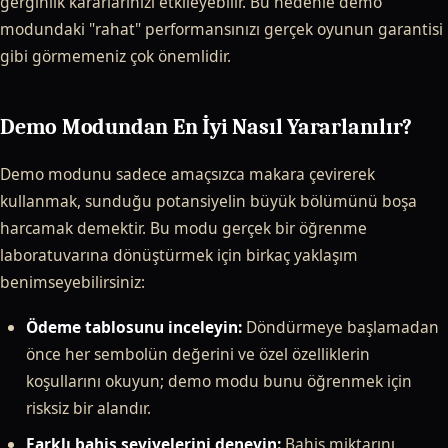
gerginlik kararlarınızı etkileyebilir. Bu nedenle demo
modundaki "rahat" performansınızı gerçek oyunun garantisi
gibi görmemeniz çok önemlidir.
Demo Modundan En İyi Nasıl Yararlanılır?
Demo modunu sadece amaçsızca makara çevirerek
kullanmak, sunduğu potansiyelin büyük bölümünü boşa
harcamak demektir. Bu modu gerçek bir öğrenme
laboratuvarına dönüştürmek için birkaç yaklaşım
benimseyebilirsiniz:
Ödeme tablosunu inceleyin:
Döndürmeye başlamadan
önce her sembolün değerini ve özel özelliklerin
koşullarını okuyun; demo modu bunu öğrenmek için
risksiz bir alandır.
Farklı bahis seviyelerini deneyin:
Bahis miktarını