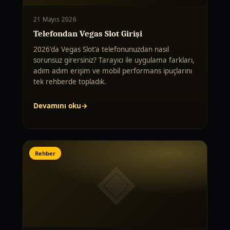
21 Mayıs 2026
Telefondan Vegas Slot Girişi
2026'da Vegas Slot'a telefonunuzdan nasıl
sorunsuz girersiniz? Tarayıcı ile uygulama farkları,
adım adım erişim ve mobil performans ipuçlarını
tek rehberde topladık.
Devamını oku
Rehber