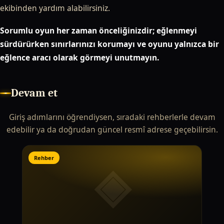
ekibinden yardım alabilirsiniz.
Sorumlu oyun her zaman önceliğinizdir; eğlenmeyi
sürdürürken sınırlarınızı korumayı ve oyunu yalnızca bir
eğlence aracı olarak görmeyi unutmayın.
Devam et
Giriş adımlarını öğrendiysen, sıradaki rehberlerle devam
edebilir ya da doğrudan güncel resmî adrese geçebilirsin.
Rehber