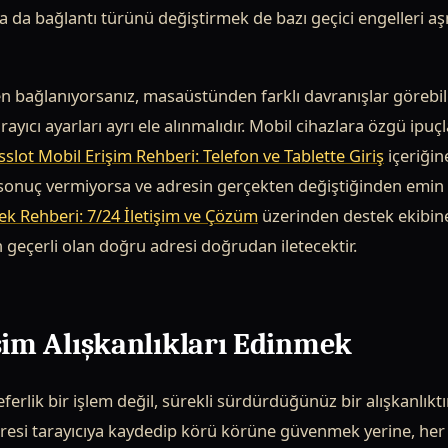
 da bağlantı türünü değiştirmek de bazı geçici engelleri a
en bağlanıyorsanız, masaüstünden farklı davranışlar görebil
ayıcı ayarları ayrı ele alınmalıdır. Mobil cihazlara özgü ipuçla
slot Mobil Erişim Rehberi: Telefon ve Tablette Giriş
içeriğine
 sonuç vermiyorsa ve adresin gerçekten değiştiğinden emin 
ek Rehberi: 7/24 İletişim ve Çözüm
üzerinden destek ekibin
n geçerli olan doğru adresi doğrudan iletecektir.
şim Alışkanlıkları Edinmek
eferlik bir işlem değil, sürekli sürdürdüğünüz bir alışkanlıktı
 adresi tarayıcıya kaydedip körü körüne güvenmek yerine, her