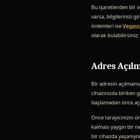
Bu işaretlerden bir 
varsa, bilgilerinizi
önlemleri ise
Vegassl
olarak bulabilirsiniz
Adres Açıl
Bir adresin açılmam
cihazınızda biriken 
başlamadan önce aşağ
Önce tarayıcınızın önb
kalması yaygın bir ne
bir cihazda yaşanıyo