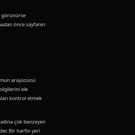
l görünürse
zmadan önce sayfanın
formun arayüzünü
ilgilerini ele
unları kontrol etmek
ka adına çok benzeyen
er. Bir harfin yeri