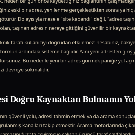
neden bir gün önce kaydettiğiniz bağlantının çalışmadığını
ğiniz eski bir adres, yenilenme gerçekleştikten sonra ya hiç 
götürür. Dolayısıyla mesele "site kapandı" değil, "adres taşın
olan, taşınan adresin nereye gittiğini güvenilir bir kaynakt
knik tarafı kullanıcıyı doğrudan etkilemez: hesabınız, bakiy
tformun ardındaki sisteme bağlıdır. Yani yeni adresten giriş 
ulursunuz. Bu nedenle yeni bir adres görmek paniğe yol açm
zi devreye sokmalıdır.
esi Doğru Kaynaktan Bulmanın Yol
ın güvenli yolu, adresi tahmin etmek ya da arama sonuçları
ulanmış kanalları takip etmektir. Arama motorlarında çıkan
 aramasını fırsata çevirmeye çalışan üçüncü taraf sayfalardır