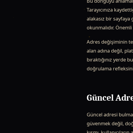
Bu döngüyü anlamak, 
Tarayıcınıza kaydetti
alakasız bir sayfaya 
okunmalıdır. Önemli 
Adres değişiminin te
alan adına değil, pla
bıraktığınız yerde b
doğrulama refleksini
Güncel Adr
Güncel adresi bulman
güvenmek değil, doğr
kısmı, kullanıcıların