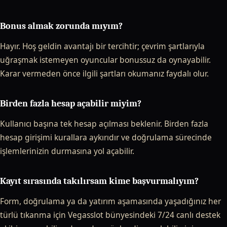
Bonus almak zorunda mıyım?
Hayır. Hoş geldin avantajı bir tercihtir; çevrim şartlarıyla
uğraşmak istemeyen oyuncular bonussuz da oynayabilir.
Karar vermeden önce ilgili şartları okumanız faydalı olur.
Birden fazla hesap açabilir miyim?
Kullanıcı başına tek hesap açılması beklenir. Birden fazla
hesap girişimi kurallara aykırıdır ve doğrulama sürecinde
işlemlerinizin durmasına yol açabilir.
Kayıt sırasında takılırsam kime başvurmalıyım?
Form, doğrulama ya da yatırım aşamasında yaşadığınız her
türlü tıkanma için Vegasslot bünyesindeki 7/24 canlı destek