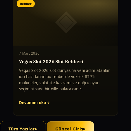
Rehber
7 Mart 2026
Vegas Slot 2026 Slot Rehberi
Vegas Slot 2026 slot dünyasına yeni adım atanlar
için hazırlanan bu rehberde yüksek RTP'li
makineler, volatilite kavramı ve doğru oyun
seçimini sade bir dille bulacaksınız.
Devamını oku
Tüm Yazılar
Güncel Giriş