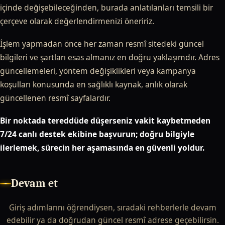
içinde değişebileceğinden, burada anlatılanları temsili bir
çerçeve olarak değerlendirmenizi öneririz.
İşlem yapmadan önce her zaman resmî sitedeki güncel
bilgileri ve şartları esas almanız en doğru yaklaşımdır. Adres
güncellemeleri, yöntem değişiklikleri veya kampanya
koşulları konusunda en sağlıklı kaynak, anlık olarak
güncellenen resmî sayfalardır.
Bir noktada tereddüde düşerseniz vakit kaybetmeden
7/24 canlı destek ekibine başvurun; doğru bilgiyle
ilerlemek, sürecin her aşamasında en güvenli yoldur.
Devam et
Giriş adımlarını öğrendiysen, sıradaki rehberlerle devam
edebilir ya da doğrudan güncel resmî adrese geçebilirsin.