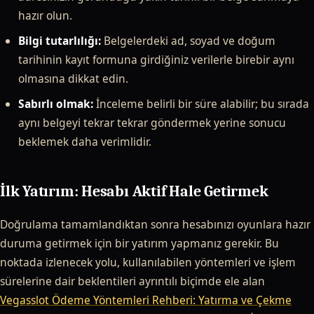
hazır olun.
Bilgi tutarlılığı:
Belgelerdeki ad, soyad ve doğum
tarihinin kayıt formuna girdiğiniz verilerle birebir aynı
olmasına dikkat edin.
Sabırlı olmak:
İnceleme belirli bir süre alabilir; bu sırada
aynı belgeyi tekrar tekrar göndermek yerine sonucu
beklemek daha verimlidir.
İlk Yatırım: Hesabı Aktif Hale Getirmek
Doğrulama tamamlandıktan sonra hesabınızı oyunlara hazır
duruma getirmek için bir yatırım yapmanız gerekir. Bu
noktada izlenecek yolu, kullanılabilen yöntemleri ve işlem
sürelerine dair beklentileri ayrıntılı biçimde ele alan
Vegasslot Ödeme Yöntemleri Rehberi: Yatırma ve Çekme