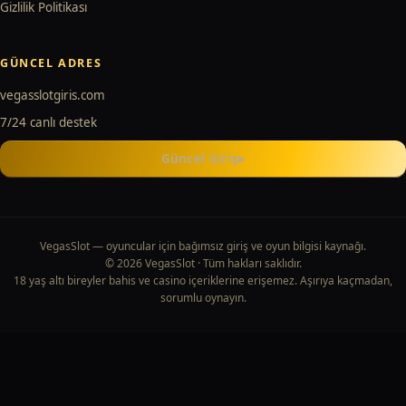
Gizlilik Politikası
GÜNCEL ADRES
vegasslotgiris.com
7/24 canlı destek
Güncel Giriş
VegasSlot — oyuncular için bağımsız giriş ve oyun bilgisi kaynağı.
© 2026 VegasSlot · Tüm hakları saklıdır.
18 yaş altı bireyler bahis ve casino içeriklerine erişemez. Aşırıya kaçmadan,
sorumlu oynayın.