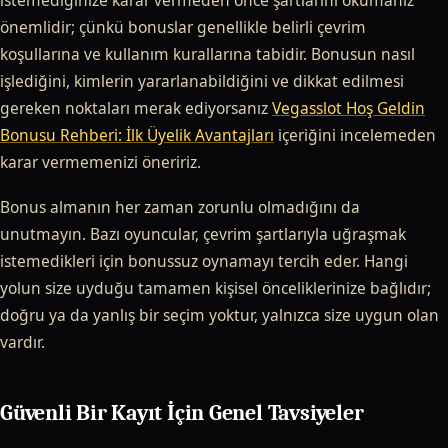
istemediğinize karar vermeden önce şartlarını okumanız
önemlidir; çünkü bonuslar genellikle belirli çevrim
koşullarına ve kullanım kurallarına tabidir. Bonusun nasıl
işlediğini, kimlerin yararlanabildiğini ve dikkat edilmesi
gereken noktaları merak ediyorsanız
Vegasslot Hoş Geldin
Bonusu Rehberi: İlk Üyelik Avantajları
içeriğini incelemeden
karar vermemenizi öneririz.
Bonus almanın her zaman zorunlu olmadığını da
unutmayın. Bazı oyuncular, çevrim şartlarıyla uğraşmak
istemedikleri için bonussuz oynamayı tercih eder. Hangi
yolun size uyduğu tamamen kişisel önceliklerinize bağlıdır;
doğru ya da yanlış bir seçim yoktur, yalnızca size uygun olan
vardır.
Güvenli Bir Kayıt İçin Genel Tavsiyeler