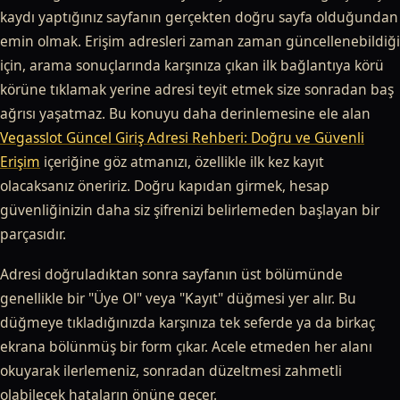
kaydı yaptığınız sayfanın gerçekten doğru sayfa olduğundan
emin olmak. Erişim adresleri zaman zaman güncellenebildiği
için, arama sonuçlarında karşınıza çıkan ilk bağlantıya körü
körüne tıklamak yerine adresi teyit etmek size sonradan baş
ağrısı yaşatmaz. Bu konuyu daha derinlemesine ele alan
Vegasslot Güncel Giriş Adresi Rehberi: Doğru ve Güvenli
Erişim
içeriğine göz atmanızı, özellikle ilk kez kayıt
olacaksanız öneririz. Doğru kapıdan girmek, hesap
güvenliğinizin daha siz şifrenizi belirlemeden başlayan bir
parçasıdır.
Adresi doğruladıktan sonra sayfanın üst bölümünde
genellikle bir "Üye Ol" veya "Kayıt" düğmesi yer alır. Bu
düğmeye tıkladığınızda karşınıza tek seferde ya da birkaç
ekrana bölünmüş bir form çıkar. Acele etmeden her alanı
okuyarak ilerlemeniz, sonradan düzeltmesi zahmetli
olabilecek hataların önüne geçer.