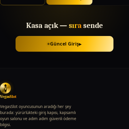
Kasa açık —
sıra
sende
Güncel Giriş
VegasSlot
VegasSlot oyuncusunun aradığı her şey
burada: yürürlükteki giriş kapısı, kapsamlı
oyun salonu ve adım adım güvenli ödeme
bilgisi.