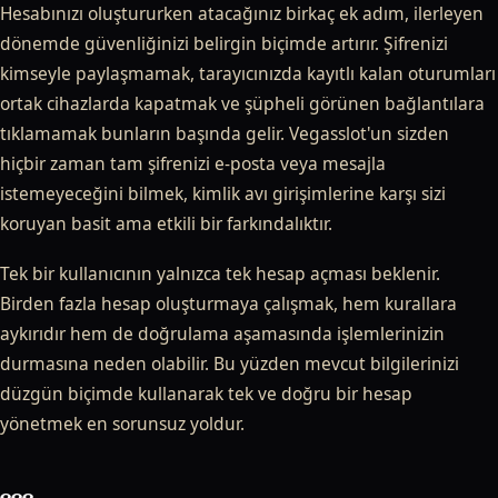
Hesabınızı oluştururken atacağınız birkaç ek adım, ilerleyen
dönemde güvenliğinizi belirgin biçimde artırır. Şifrenizi
kimseyle paylaşmamak, tarayıcınızda kayıtlı kalan oturumları
ortak cihazlarda kapatmak ve şüpheli görünen bağlantılara
tıklamamak bunların başında gelir. Vegasslot'un sizden
hiçbir zaman tam şifrenizi e-posta veya mesajla
istemeyeceğini bilmek, kimlik avı girişimlerine karşı sizi
koruyan basit ama etkili bir farkındalıktır.
Tek bir kullanıcının yalnızca tek hesap açması beklenir.
Birden fazla hesap oluşturmaya çalışmak, hem kurallara
aykırıdır hem de doğrulama aşamasında işlemlerinizin
durmasına neden olabilir. Bu yüzden mevcut bilgilerinizi
düzgün biçimde kullanarak tek ve doğru bir hesap
yönetmek en sorunsuz yoldur.