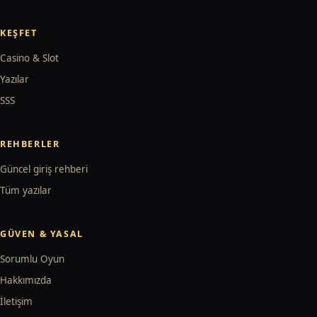
KEŞFET
Casino & Slot
Yazılar
SSS
REHBERLER
Güncel giriş rehberi
Tüm yazılar
GÜVEN & YASAL
Sorumlu Oyun
Hakkımızda
İletişim